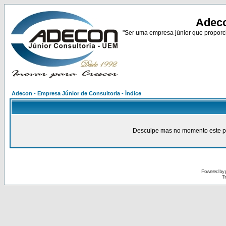
Adeco
"Ser uma empresa júnior que proporci
Adecon - Empresa Júnior de Consultoria - Índice
Desculpe mas no momento este pain
Powered by
Tr