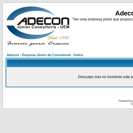
Adeco
"Ser uma empresa júnior que proporci
Adecon - Empresa Júnior de Consultoria - Índice
Desculpe mas no momento este pain
Powered by
Tr