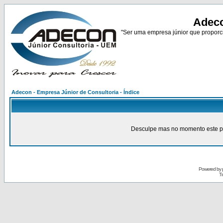
Adeco
"Ser uma empresa júnior que proporci
Adecon - Empresa Júnior de Consultoria - Índice
Desculpe mas no momento este pain
Powered by
Tr