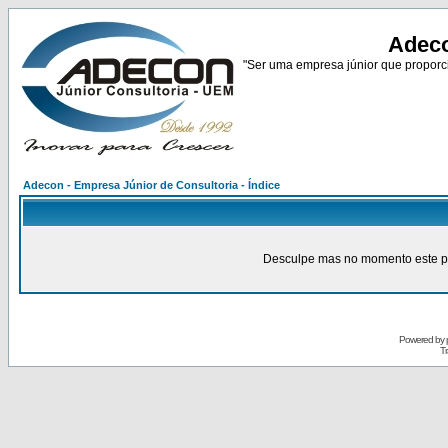
Adeco
"Ser uma empresa júnior que proporci
Adecon - Empresa Júnior de Consultoria - Índice
Desculpe mas no momento este pain
Powered by
Tr