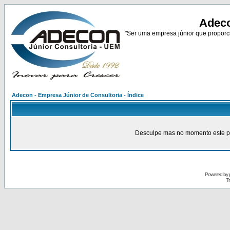
Adeco
"Ser uma empresa júnior que proporci
Adecon - Empresa Júnior de Consultoria - Índice
Desculpe mas no momento este pain
Powered by
Tr