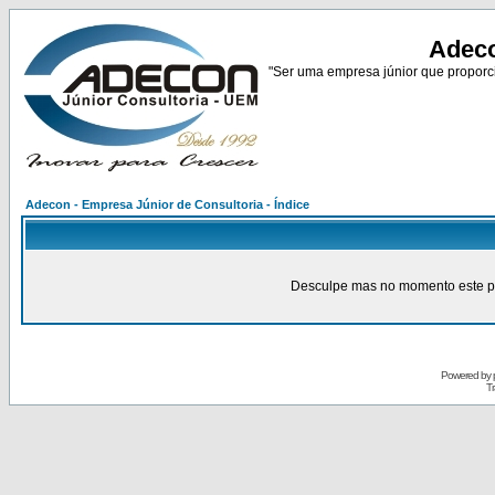
Adeco
"Ser uma empresa júnior que proporci
Adecon - Empresa Júnior de Consultoria - Índice
Desculpe mas no momento este pain
Powered by
Tr