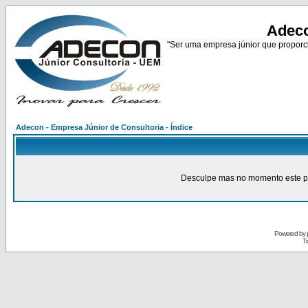
Adeco
"Ser uma empresa júnior que proporci
Adecon - Empresa Júnior de Consultoria - Índice
Desculpe mas no momento este pain
Powered by
Tr