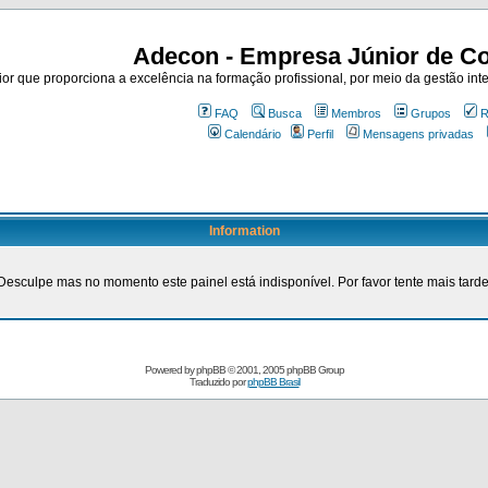
Adecon - Empresa Júnior de Co
r que proporciona a excelência na formação profissional, por meio da gestão inte
FAQ
Busca
Membros
Grupos
R
Calendário
Perfil
Mensagens privadas
Information
Desculpe mas no momento este painel está indisponível. Por favor tente mais tarde
Powered by
phpBB
© 2001, 2005 phpBB Group
Traduzido por
phpBB Brasil