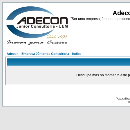
Adeco
"Ser uma empresa júnior que proporci
Adecon - Empresa Júnior de Consultoria - Índice
Desculpe mas no momento este pain
Powered by
Tr