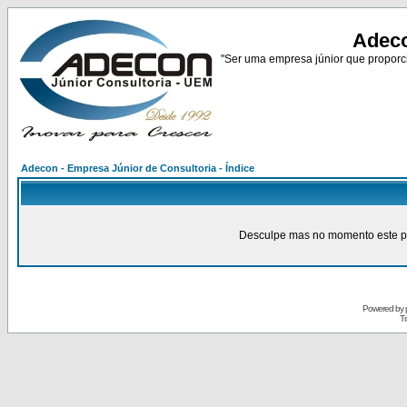
Adeco
"Ser uma empresa júnior que proporci
Adecon - Empresa Júnior de Consultoria - Índice
Desculpe mas no momento este pain
Powered by
Tr