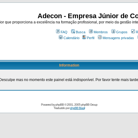
Adecon - Empresa Júnior de Co
r que proporciona a excelência na formação profissional, por meio da gestão inte
FAQ
Busca
Membros
Grupos
R
Calendário
Perfil
Mensagens privadas
Information
Desculpe mas no momento este painel está indisponível. Por favor tente mais tarde
Powered by
phpBB
© 2001, 2005 phpBB Group
Traduzido por
phpBB Brasil