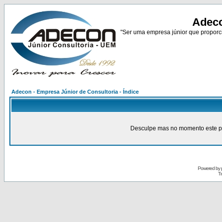
Adeco
"Ser uma empresa júnior que proporci
Adecon - Empresa Júnior de Consultoria - Índice
Desculpe mas no momento este pain
Powered by
Tr