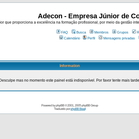
Adecon - Empresa Júnior de Co
r que proporciona a excelência na formação profissional, por meio da gestão inte
FAQ
Busca
Membros
Grupos
R
Calendário
Perfil
Mensagens privadas
Information
Desculpe mas no momento este painel está indisponível. Por favor tente mais tarde
Powered by
phpBB
© 2001, 2005 phpBB Group
Traduzido por
phpBB Brasil