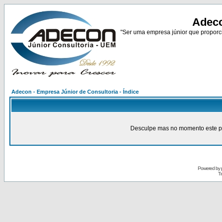
Adeco
"Ser uma empresa júnior que proporci
Adecon - Empresa Júnior de Consultoria - Índice
Desculpe mas no momento este pain
Powered by
Tr