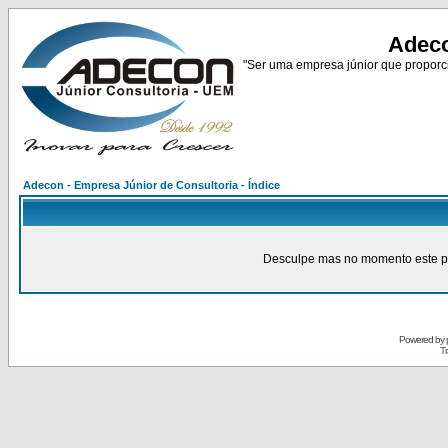
Adeco
"Ser uma empresa júnior que proporci
Adecon - Empresa Júnior de Consultoria - Índice
Desculpe mas no momento este pain
Powered by
Tr