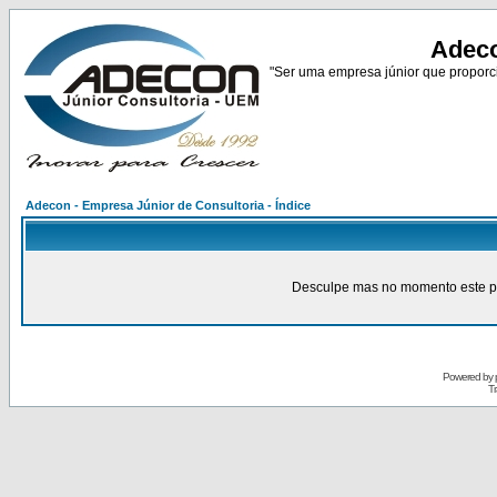
Adeco
"Ser uma empresa júnior que proporci
Adecon - Empresa Júnior de Consultoria - Índice
Desculpe mas no momento este pain
Powered by
Tr