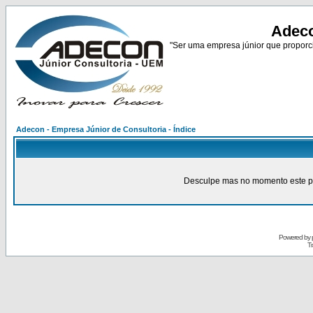
Adeco
"Ser uma empresa júnior que proporci
Adecon - Empresa Júnior de Consultoria - Índice
Desculpe mas no momento este pain
Powered by
Tr