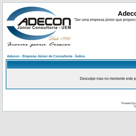
Adeco
"Ser uma empresa júnior que proporci
Adecon - Empresa Júnior de Consultoria - Índice
Desculpe mas no momento este pain
Powered by
Tr