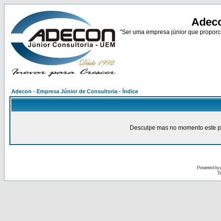
Adeco
"Ser uma empresa júnior que proporci
Adecon - Empresa Júnior de Consultoria - Índice
Desculpe mas no momento este pain
Powered by
Tr