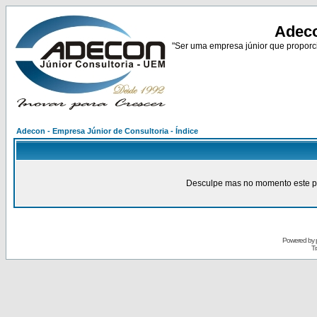
Adeco
"Ser uma empresa júnior que proporci
Adecon - Empresa Júnior de Consultoria - Índice
Desculpe mas no momento este pain
Powered by
Tr