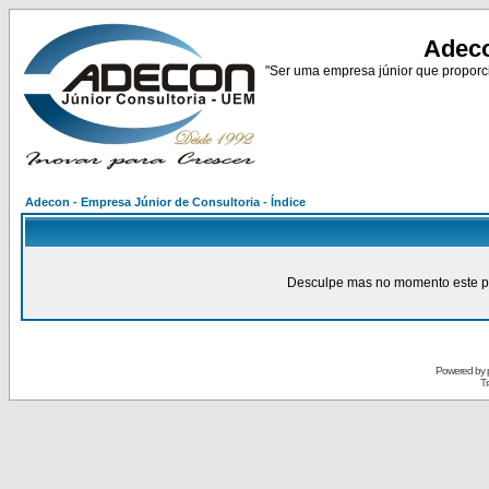
Adeco
"Ser uma empresa júnior que proporci
Adecon - Empresa Júnior de Consultoria - Índice
Desculpe mas no momento este pain
Powered by
Tr