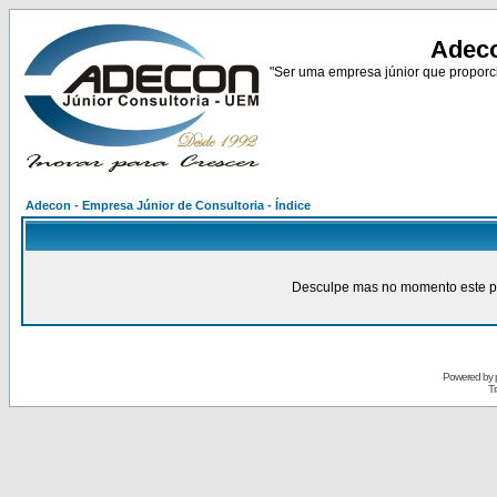
Adeco
"Ser uma empresa júnior que proporci
Adecon - Empresa Júnior de Consultoria - Índice
Desculpe mas no momento este pain
Powered by
Tr