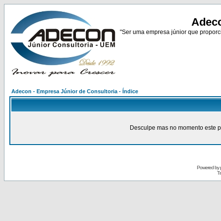
Adeco
"Ser uma empresa júnior que proporci
Adecon - Empresa Júnior de Consultoria - Índice
Desculpe mas no momento este pain
Powered by
Tr