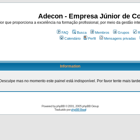
Adecon - Empresa Júnior de Co
r que proporciona a excelência na formação profissional, por meio da gestão inte
FAQ
Busca
Membros
Grupos
R
Calendário
Perfil
Mensagens privadas
Information
Desculpe mas no momento este painel está indisponível. Por favor tente mais tarde
Powered by
phpBB
© 2001, 2005 phpBB Group
Traduzido por
phpBB Brasil