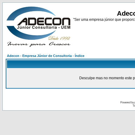
Adeco
"Ser uma empresa júnior que proporci
Adecon - Empresa Júnior de Consultoria - Índice
Desculpe mas no momento este pain
Powered by
Tr