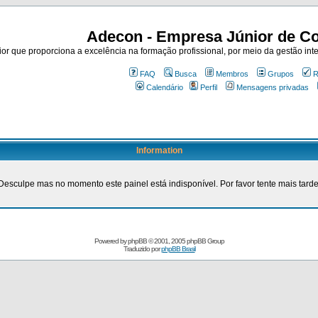
Adecon - Empresa Júnior de Co
r que proporciona a excelência na formação profissional, por meio da gestão inte
FAQ
Busca
Membros
Grupos
R
Calendário
Perfil
Mensagens privadas
Information
Desculpe mas no momento este painel está indisponível. Por favor tente mais tarde
Powered by
phpBB
© 2001, 2005 phpBB Group
Traduzido por
phpBB Brasil