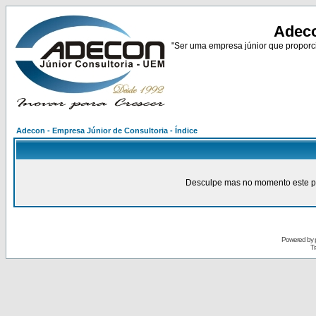
Adeco
"Ser uma empresa júnior que proporci
Adecon - Empresa Júnior de Consultoria - Índice
Desculpe mas no momento este pain
Powered by
Tr