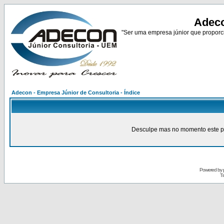
Adeco
"Ser uma empresa júnior que proporci
Adecon - Empresa Júnior de Consultoria - Índice
Desculpe mas no momento este pain
Powered by
Tr