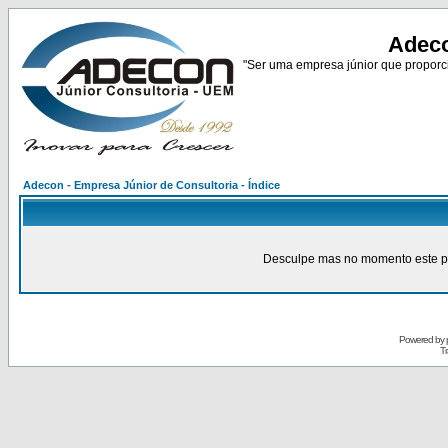
Adeco
"Ser uma empresa júnior que proporci
Adecon - Empresa Júnior de Consultoria - Índice
Desculpe mas no momento este pain
Powered by
Tr