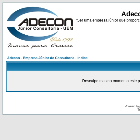
Adeco
"Ser uma empresa júnior que proporci
Adecon - Empresa Júnior de Consultoria - Índice
Desculpe mas no momento este pain
Powered by
Tr