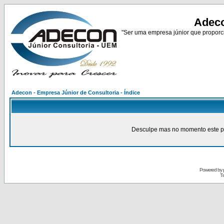
Adeco
"Ser uma empresa júnior que proporci
Adecon - Empresa Júnior de Consultoria - Índice
Desculpe mas no momento este pain
Powered by
Tr