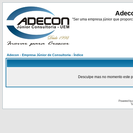
Adeco
"Ser uma empresa júnior que proporci
Adecon - Empresa Júnior de Consultoria - Índice
Desculpe mas no momento este pain
Powered by
Tr