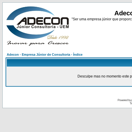
Adeco
"Ser uma empresa júnior que proporci
Adecon - Empresa Júnior de Consultoria - Índice
Desculpe mas no momento este pain
Powered by
Tr