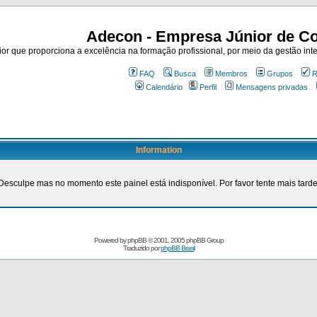
Adecon - Empresa Júnior de Co
r que proporciona a excelência na formação profissional, por meio da gestão inte
FAQ
Busca
Membros
Grupos
R
Calendário
Perfil
Mensagens privadas
Information
Desculpe mas no momento este painel está indisponível. Por favor tente mais tarde
Powered by
phpBB
© 2001, 2005 phpBB Group
Traduzido por
phpBB Brasil