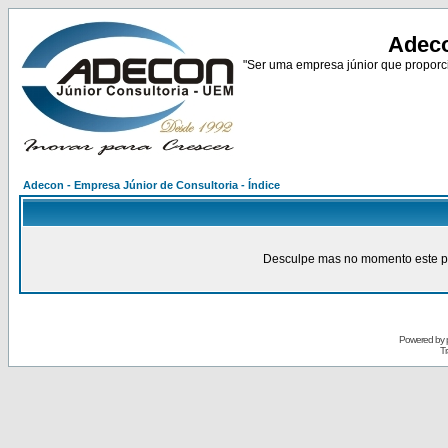
Adeco
"Ser uma empresa júnior que proporci
Adecon - Empresa Júnior de Consultoria - Índice
Desculpe mas no momento este pain
Powered by
Tr