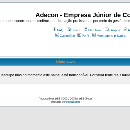
Adecon - Empresa Júnior de Co
r que proporciona a excelência na formação profissional, por meio da gestão inte
FAQ
Busca
Membros
Grupos
R
Calendário
Perfil
Mensagens privadas
Information
Desculpe mas no momento este painel está indisponível. Por favor tente mais tarde
Powered by
phpBB
© 2001, 2005 phpBB Group
Traduzido por
phpBB Brasil