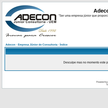
Adeco
"Ser uma empresa júnior que proporci
Adecon - Empresa Júnior de Consultoria - Índice
Desculpe mas no momento este pain
Powered by
Tr