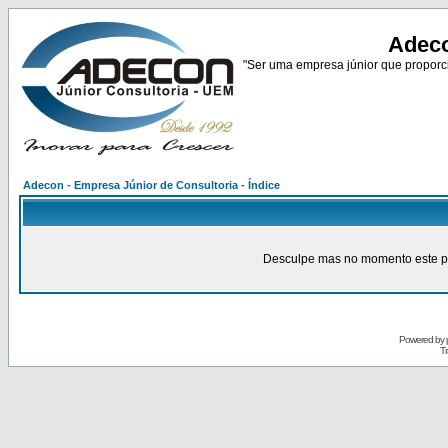
Adeco
"Ser uma empresa júnior que proporci
Adecon - Empresa Júnior de Consultoria - Índice
Desculpe mas no momento este pain
Powered by
Tr