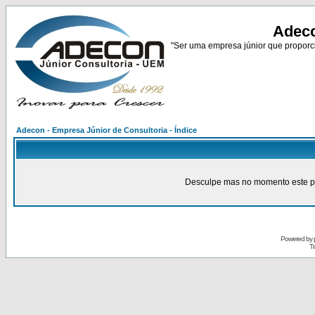
Adeco
"Ser uma empresa júnior que proporci
Adecon - Empresa Júnior de Consultoria - Índice
Desculpe mas no momento este pain
Powered by
Tr