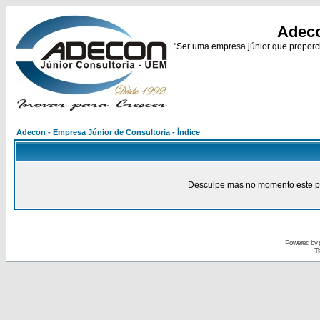
Adeco
"Ser uma empresa júnior que proporci
Adecon - Empresa Júnior de Consultoria - Índice
Desculpe mas no momento este pain
Powered by
Tr