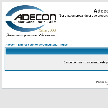
Adeco
"Ser uma empresa júnior que proporci
Adecon - Empresa Júnior de Consultoria - Índice
Desculpe mas no momento este pain
Powered by
Tr