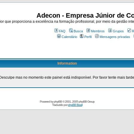
Adecon - Empresa Júnior de Co
r que proporciona a excelência na formação profissional, por meio da gestão inte
FAQ
Busca
Membros
Grupos
R
Calendário
Perfil
Mensagens privadas
Information
Desculpe mas no momento este painel está indisponível. Por favor tente mais tarde
Powered by
phpBB
© 2001, 2005 phpBB Group
Traduzido por
phpBB Brasil