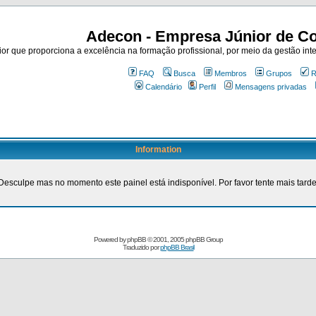
Adecon - Empresa Júnior de Co
r que proporciona a excelência na formação profissional, por meio da gestão inte
FAQ
Busca
Membros
Grupos
R
Calendário
Perfil
Mensagens privadas
Information
Desculpe mas no momento este painel está indisponível. Por favor tente mais tarde
Powered by
phpBB
© 2001, 2005 phpBB Group
Traduzido por
phpBB Brasil