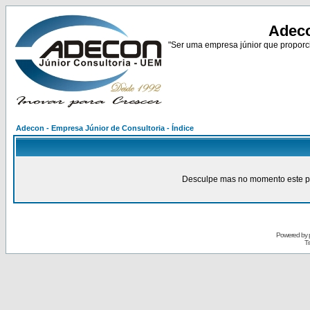
Adeco
"Ser uma empresa júnior que proporci
Adecon - Empresa Júnior de Consultoria - Índice
Desculpe mas no momento este pain
Powered by
Tr