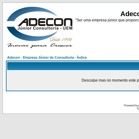
Adeco
"Ser uma empresa júnior que proporci
Adecon - Empresa Júnior de Consultoria - Índice
Desculpe mas no momento este pain
Powered by
Tr