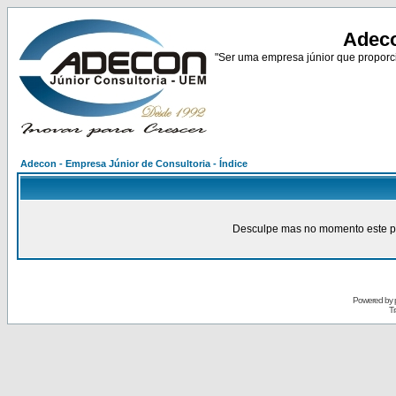
Adeco
"Ser uma empresa júnior que proporci
Adecon - Empresa Júnior de Consultoria - Índice
Desculpe mas no momento este pain
Powered by
Tr