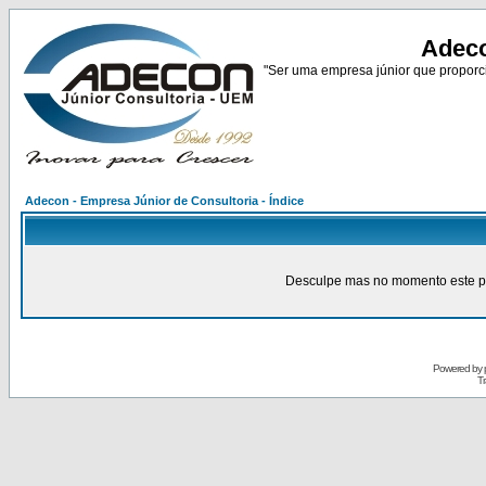
Adeco
"Ser uma empresa júnior que proporci
Adecon - Empresa Júnior de Consultoria - Índice
Desculpe mas no momento este pain
Powered by
Tr