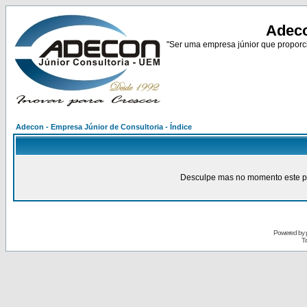
Adeco
"Ser uma empresa júnior que proporci
Adecon - Empresa Júnior de Consultoria - Índice
Desculpe mas no momento este pain
Powered by
Tr