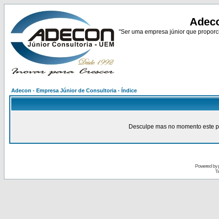
Adeco
"Ser uma empresa júnior que proporci
Adecon - Empresa Júnior de Consultoria - Índice
Desculpe mas no momento este pain
Powered by
Tr