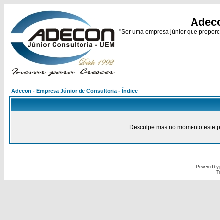
Adeco
"Ser uma empresa júnior que proporci
Adecon - Empresa Júnior de Consultoria - Índice
Desculpe mas no momento este pain
Powered by
Tr